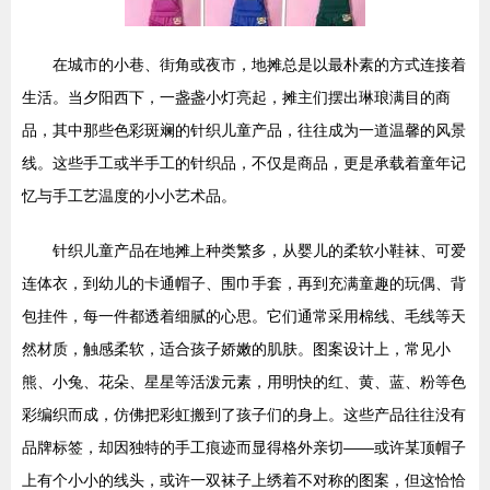
在城市的小巷、街角或夜市，地摊总是以最朴素的方式连接着
生活。当夕阳西下，一盏盏小灯亮起，摊主们摆出琳琅满目的商
品，其中那些色彩斑斓的针织儿童产品，往往成为一道温馨的风景
线。这些手工或半手工的针织品，不仅是商品，更是承载着童年记
忆与手工艺温度的小小艺术品。
针织儿童产品在地摊上种类繁多，从婴儿的柔软小鞋袜、可爱
连体衣，到幼儿的卡通帽子、围巾手套，再到充满童趣的玩偶、背
包挂件，每一件都透着细腻的心思。它们通常采用棉线、毛线等天
然材质，触感柔软，适合孩子娇嫩的肌肤。图案设计上，常见小
熊、小兔、花朵、星星等活泼元素，用明快的红、黄、蓝、粉等色
彩编织而成，仿佛把彩虹搬到了孩子们的身上。这些产品往往没有
品牌标签，却因独特的手工痕迹而显得格外亲切——或许某顶帽子
上有个小小的线头，或许一双袜子上绣着不对称的图案，但这恰恰