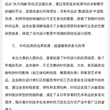
品从“冰川消融”的生态议题出发，通过渐变蓝灰色调与仿冰裂镂空
的编织手法，直观传递出环保理念；另有作品从“数据流动”中汲取
灵感，利用导电纱线编织出可交互发光的图案，探索了智能针织的
时尚边界。这些全案清晰地展示了从概念萌芽到实物可企及的完整
创意链条，体现了当代设计教育中强调的系统化设计思维。
三、 针织品类的边界拓展：超越服装的多元应用
本次大赛的入围作品，显著拓展了针织设计的应用场景。除了
常规的毛衣、连衣裙外，不乏完整的针织套装、大衣、甚至颇具实
验性的针织配饰（如立体结构包袋、雕塑感头饰）和家居艺术单
品。这反映出设计师们正积极思考针织工艺在更多生活场景中的价
值。通过改变纱线密度、弹性和支撑结构，针织品实现了从极度贴
身到挺括有型的性能跨越，满足了从日常穿着到艺术表达的多层次
需求，预示着针织技术在未来时尚乃至生活方式产业中更广泛的渗
透力。