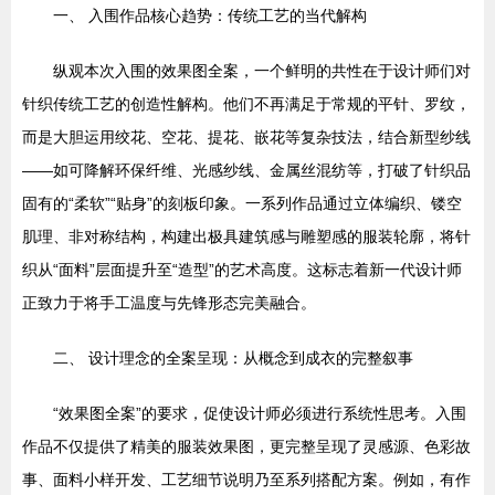
一、 入围作品核心趋势：传统工艺的当代解构
纵观本次入围的效果图全案，一个鲜明的共性在于设计师们对
针织传统工艺的创造性解构。他们不再满足于常规的平针、罗纹，
而是大胆运用绞花、空花、提花、嵌花等复杂技法，结合新型纱线
——如可降解环保纤维、光感纱线、金属丝混纺等，打破了针织品
固有的“柔软”“贴身”的刻板印象。一系列作品通过立体编织、镂空
肌理、非对称结构，构建出极具建筑感与雕塑感的服装轮廓，将针
织从“面料”层面提升至“造型”的艺术高度。这标志着新一代设计师
正致力于将手工温度与先锋形态完美融合。
二、 设计理念的全案呈现：从概念到成衣的完整叙事
“效果图全案”的要求，促使设计师必须进行系统性思考。入围
作品不仅提供了精美的服装效果图，更完整呈现了灵感源、色彩故
事、面料小样开发、工艺细节说明乃至系列搭配方案。例如，有作