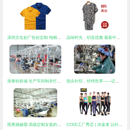
深圳文化衫广告衫定制 纯棉圆领与logo印刷的个性之选
品味时光，织造优雅 最新中老年真丝服装选购全攻略
浙泰轻纺城 生产车间制衣忙，针织品带动就业促增收
指尖针织，经纬世界——记安徽淮北秋艳服装厂的出口女工
雨果揭秘⑩ 高级定制女装的精密流程化——探访深圳南油产业带服装巨头的针织品王国
CCEE工厂秀② | 沐途者 以针织工艺，为跨境巨头打造运动服饰新势力