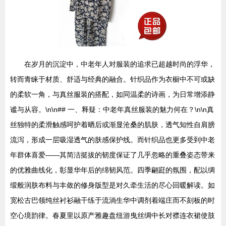
在岁月的沉淀中，中老年人对服装的追求已超越时尚的浮华，
转而青睐于材质、舒适与经典的融合。针织品作为衣橱中不可或缺
的柔软一角，与真丝服装的搭配，如同温柔的诗画，为日常增添静
谧与从容。\n\n## 一、释疑：中老年真丝服装的魅力何在？\n\n真
丝独特的柔滑触感呵护着晒后或渐显沧桑的肌肤，透气知性自肩膀
流泻，形成一层吸湿透气的肤感保护线。而针织品也更多受到中老
年群体喜爱——其简洁挺拔的韧度保证了几乎忽略的重叠姿态带来
的优雅曲线化，彰显华年后的绵韧风范。四季翩跹的氛围，配以绸
缎般润肤布料与丰敛的修身版型是对久牵生活的尽心回暖解读。如
宽松古巴领纯丝衬衫融干练于流淌生华中调剂着端庄而不刻板的时
空心境韵律。春夏里以原产雅趣盘纽游曳丝绸中长对襟连衣裙使肢